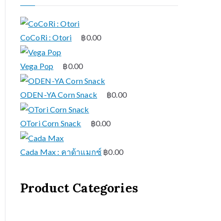
CoCoRi : Otori
฿
0.00
Vega Pop
฿
0.00
ODEN-YA Corn Snack
฿
0.00
OTori Corn Snack
฿
0.00
Cada Max : คาด้าแมกซ์
฿
0.00
Product Categories