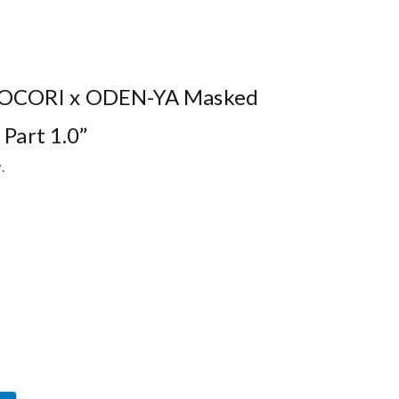
 “COCORI x ODEN-YA Masked
Part 1.0”
.