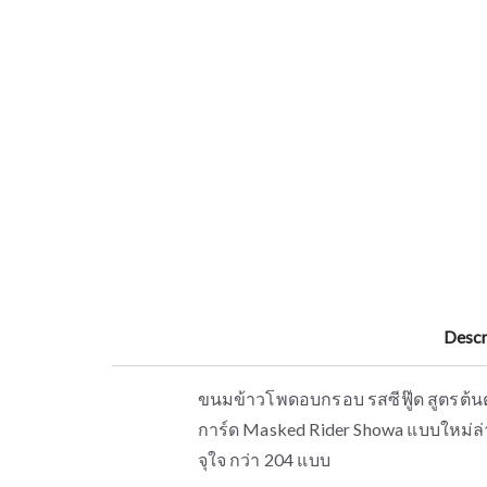
Descr
ขนมข้าวโพดอบกรอบ รสซีฟู๊ด สูตรต้นต
การ์ด Masked Rider Showa แบบใหม่ล่า
จุใจ กว่า 204 แบบ